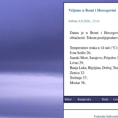
Vrijeme u Bosni i Hercegovini
Subota, 8.8.2026., 12:14
Danas je u Bosni i Hercegov
oblačnosti. Tokom poslijepodneva
Temperature zraka u 14 sati (°C)
Ivan Sedlo 26;
Sanski Most, Sarajevo, Prijedor,
Livno 29;
Banja Luka, Bijeljina, Doboj, Tuz
Zenica 32:
Trebinje 37;
Mostar 38;
Bihać
BanjaLuka
Tuzla
Liv
Federalni hidromet